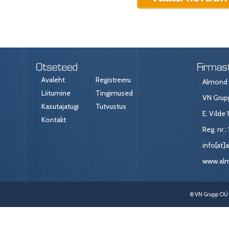
Avaleht
Registreeru
Almond 
Liitumine
Tingimused
VN Gru
Kasutajatugi
Tutvustus
E. Vilde 
Kontakt
Reg. nr.:
info[at
www.al
© VN Grupp OÜ 