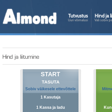
Tutvustus
Hind ja l
Uuri võimalusi
Vali sobiv p
START
TASUTA
Sobiv väikesele ettevõttele
Mitme
1 Kasutaja
1 Kassa ja ladu
Kuni