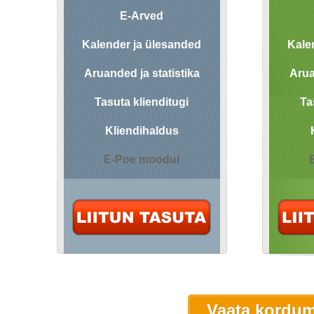
E-Arved
Kalender ja ülesanded
Kale
Aruanded ja statistika
Arua
Tasuta klienditugi
Ta
Kliendihaldus
E-Poe moodul
Vaata kordum